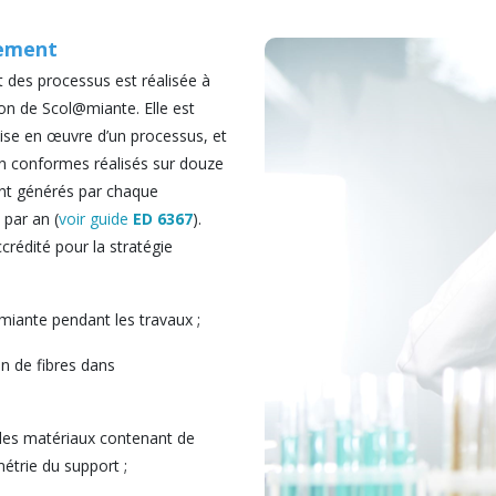
rement
t des processus est réalisée à
tion de Scol@miante. Elle est
mise en œuvre d’un processus, et
tion conformes réalisés sur douze
ent générés par chaque
 par an (
voir guide
ED 6367
).
crédité pour la stratégie
'amiante pendant les travaux ;
on de fibres dans
n des matériaux contenant de
métrie du support ;