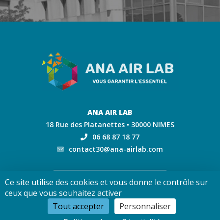
ANA AIR LAB
18 Rue des Platanettes • 30000 NIMES
06 68 87 18 77
contact30@ana-airlab.com
Ce site utilise des cookies et vous donne le contrôle sur
Mentions légales
—
Charte de confidentialité
—
Gestion
ceux que vous souhaitez activer
des cookies
— Conception :
e
partenair
e
Tout accepter
Personnaliser