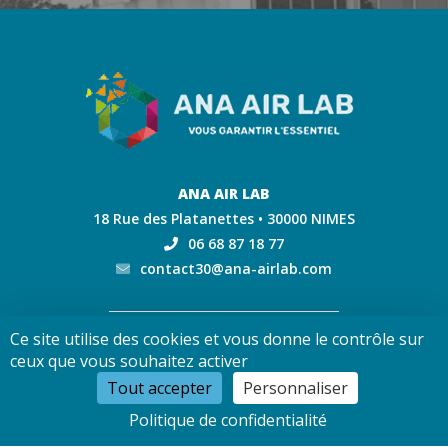
ANA AIR LAB
18 Rue des Platanettes • 30000 NIMES
06 68 87 18 77
contact30@ana-airlab.com
Ce site utilise des cookies et vous donne le contrôle sur
Mentions légales
—
Charte de confidentialité
—
Gestion
ceux que vous souhaitez activer
des cookies
— Conception :
e
partenair
e
Tout accepter
Personnaliser
Politique de confidentialité